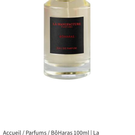
Accueil
/
Parfums
/ BôHaras 100ml | La