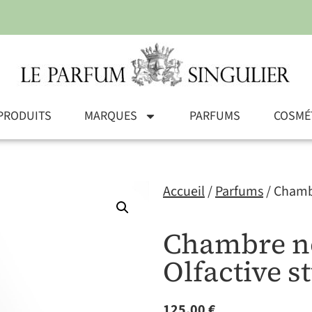
PRODUITS
MARQUES
PARFUMS
COSMÉ
Accueil
/
Parfums
/ Chambr
Chambre no
Olfactive s
125,00
€