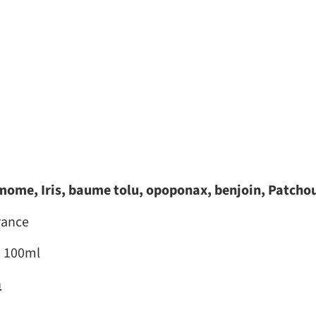
mome, Iris, baume tolu, opoponax, benjoin, Patchou
rance
m 100ml
n