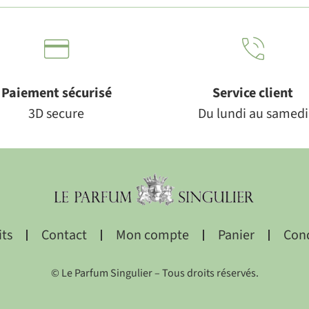
Paiement sécurisé
Service client
3D secure
Du lundi au samedi
its
Contact
Mon compte
Panier
Cond
© Le Parfum Singulier – Tous droits réservés.