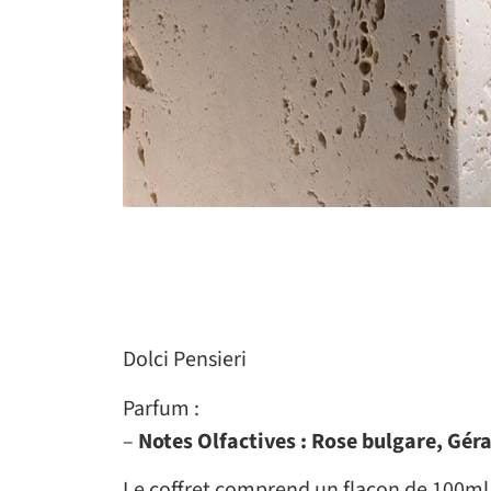
Dolci Pensieri
Parfum :
–
Notes Olfactives : Rose bulgare, Géra
Le coffret comprend un flacon de 100ml, 