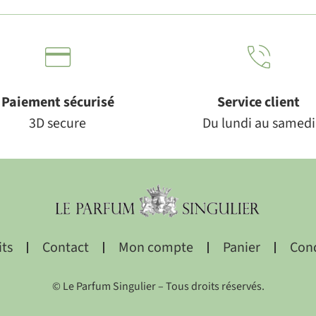
Paiement sécurisé
Service client
3D secure
Du lundi au samedi
its
Contact
Mon compte
Panier
Cond
© Le Parfum Singulier – Tous droits réservés.