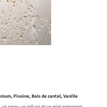
nium, Pivoine, Bois de santal, Vanille
un spray, un roll-on et un mini entonnoir.