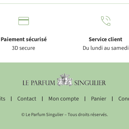
Paiement sécurisé
Service client
3D secure
Du lundi au samedi
its
Contact
Mon compte
Panier
Cond
© Le Parfum Singulier – Tous droits réservés.