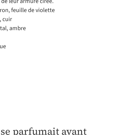
 de leur armure cirée.
ron, feuille de violette
, cuir
ntal, ambre
que
 se parfumait avant