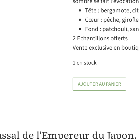
sombre se fait l’évocation
Tête : bergamote, cit
Cœur : pêche, girofle
Fond : patchouli, sa
2 Echantillons offerts
Vente exclusive en bouti
1 en stock
AJOUTER AU PANIER
vassal de l’Empereur du Japon,