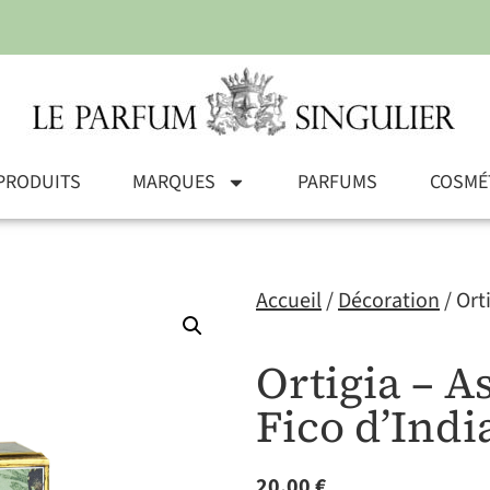
PRODUITS
MARQUES
PARFUMS
COSMÉ
Accueil
/
Décoration
/ Ort
Ortigia – A
Fico d’Indi
20,00
€