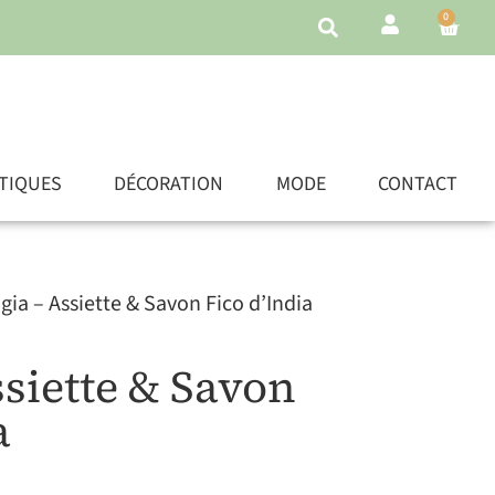
0
TIQUES
DÉCORATION
MODE
CONTACT
igia – Assiette & Savon Fico d’India
ssiette & Savon
a