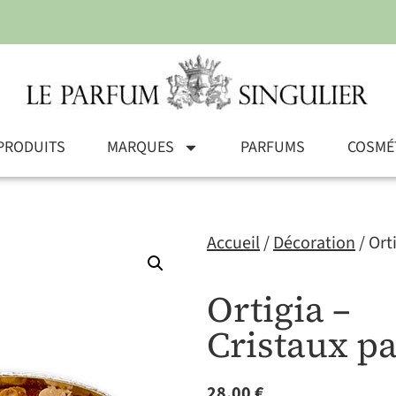
PRODUITS
MARQUES
PARFUMS
COSMÉ
Accueil
/
Décoration
/ Ort
Ortigia –
Cristaux p
28,00
€