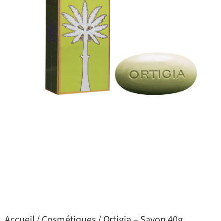
Accueil
/
Cosmétiques
/ Ortigia – Savon 40g