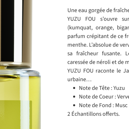
Une eau gorgée de fraîch
YUZU FOU s’ouvre sur 
(kumquat, orange, biga
parfum crépitant de ce fr
menthe. L’absolue de ver
sa fraîcheur fusante. 
caressée de néroli et de m
YUZU FOU raconte le Jap
urbaine…
Note de Tête : Yuzu
Note de Coeur : Verv
Note de Fond : Musc
2 Échantillons offerts.