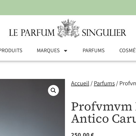
PRODUITS
MARQUES
PARFUMS
COSMÉ
Accueil
/
Parfums
/ Profv
Profvmvm 
Antico Car
250,00
€